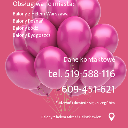
Obsługiwane miasta:
Balony z Helem Warszawa
Balony Poznań
Balony Łódź
Balony Bydgoszcz
Dane kontaktowe
tel. 519-588-116
609-451-621
Zadzwoń i dowiedz się szczegółów
Balony z helem Michał Galiszkiewicz